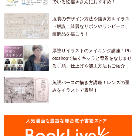
でいる絵描きさんにおすすめ！
服装のデザイン方法や描き方をイラス
ト解説！綺麗なリボンやワンピース、
装飾品を描こう！
厚塗りイラストのメイキング講座！Ph
otoshopで描くキャラと背景をなじませ
る手順、仕上げや加工方法もご紹介し
ます。
魚眼パースの描き方講座！レンズの歪
みをイラストで表現！