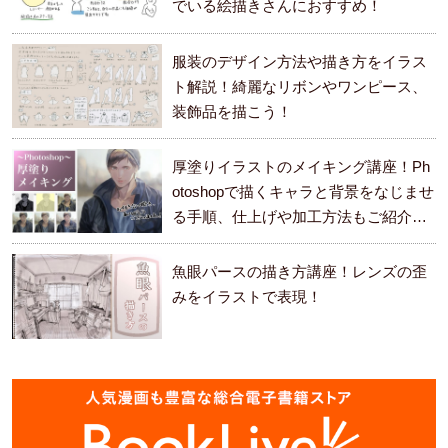
でいる絵描きさんにおすすめ！
服装のデザイン方法や描き方をイラス
ト解説！綺麗なリボンやワンピース、
装飾品を描こう！
厚塗りイラストのメイキング講座！Ph
otoshopで描くキャラと背景をなじませ
る手順、仕上げや加工方法もご紹介し
ます。
魚眼パースの描き方講座！レンズの歪
みをイラストで表現！