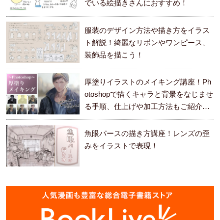
でいる絵描きさんにおすすめ！
服装のデザイン方法や描き方をイラス
ト解説！綺麗なリボンやワンピース、
装飾品を描こう！
厚塗りイラストのメイキング講座！Ph
otoshopで描くキャラと背景をなじませ
る手順、仕上げや加工方法もご紹介し
ます。
魚眼パースの描き方講座！レンズの歪
みをイラストで表現！