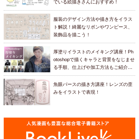
でいる絵描きさんにおすすめ！
服装のデザイン方法や描き方をイラス
ト解説！綺麗なリボンやワンピース、
装飾品を描こう！
厚塗りイラストのメイキング講座！Ph
otoshopで描くキャラと背景をなじませ
る手順、仕上げや加工方法もご紹介し
ます。
魚眼パースの描き方講座！レンズの歪
みをイラストで表現！