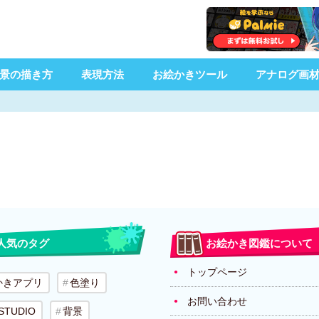
景の描き方
表現方法
お絵かきツール
アナログ画
人気のタグ
お絵かき図鑑について
トップページ
かきアプリ
色塗り
お問い合わせ
 STUDIO
背景