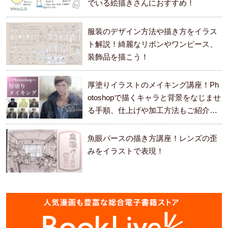
でいる絵描きさんにおすすめ！
服装のデザイン方法や描き方をイラス
ト解説！綺麗なリボンやワンピース、
装飾品を描こう！
厚塗りイラストのメイキング講座！Ph
otoshopで描くキャラと背景をなじませ
る手順、仕上げや加工方法もご紹介し
ます。
魚眼パースの描き方講座！レンズの歪
みをイラストで表現！