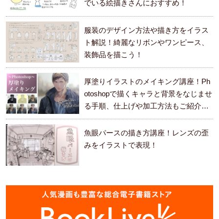
でいる絵描きさんにおすすめ！
服装のデザイン方法や描き方をイラス
ト解説！綺麗なリボンやワンピース、
装飾品を描こう！
厚塗りイラストのメイキング講座！Ph
otoshopで描くキャラと背景をなじませ
る手順、仕上げや加工方法もご紹介し
ます。
魚眼パースの描き方講座！レンズの歪
みをイラストで表現！