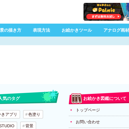
景の描き方
表現方法
お絵かきツール
アナログ画
人気のタグ
お絵かき図鑑について
トップページ
かきアプリ
色塗り
お問い合わせ
 STUDIO
背景