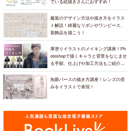
でいる絵描きさんにおすすめ！
服装のデザイン方法や描き方をイラス
ト解説！綺麗なリボンやワンピース、
装飾品を描こう！
厚塗りイラストのメイキング講座！Ph
otoshopで描くキャラと背景をなじませ
る手順、仕上げや加工方法もご紹介し
ます。
魚眼パースの描き方講座！レンズの歪
みをイラストで表現！