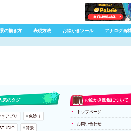
景の描き方
表現方法
お絵かきツール
アナログ画
人気のタグ
お絵かき図鑑について
トップページ
かきアプリ
色塗り
お問い合わせ
 STUDIO
背景