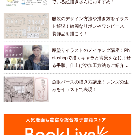
でいる絵描きさんにおすすめ！
服装のデザイン方法や描き方をイラス
ト解説！綺麗なリボンやワンピース、
装飾品を描こう！
厚塗りイラストのメイキング講座！Ph
otoshopで描くキャラと背景をなじませ
る手順、仕上げや加工方法もご紹介し
ます。
魚眼パースの描き方講座！レンズの歪
みをイラストで表現！