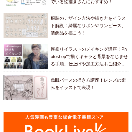
でいる絵描きさんにおすすめ！
服装のデザイン方法や描き方をイラス
ト解説！綺麗なリボンやワンピース、
装飾品を描こう！
厚塗りイラストのメイキング講座！Ph
otoshopで描くキャラと背景をなじませ
る手順、仕上げや加工方法もご紹介し
ます。
魚眼パースの描き方講座！レンズの歪
みをイラストで表現！