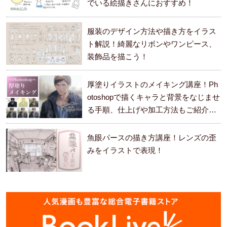
でいる絵描きさんにおすすめ！
服装のデザイン方法や描き方をイラス
ト解説！綺麗なリボンやワンピース、
装飾品を描こう！
厚塗りイラストのメイキング講座！Ph
otoshopで描くキャラと背景をなじませ
る手順、仕上げや加工方法もご紹介し
ます。
魚眼パースの描き方講座！レンズの歪
みをイラストで表現！