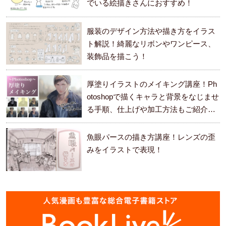
でいる絵描きさんにおすすめ！
服装のデザイン方法や描き方をイラス
ト解説！綺麗なリボンやワンピース、
装飾品を描こう！
厚塗りイラストのメイキング講座！Ph
otoshopで描くキャラと背景をなじませ
る手順、仕上げや加工方法もご紹介し
ます。
魚眼パースの描き方講座！レンズの歪
みをイラストで表現！