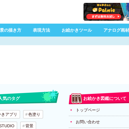
景の描き方
表現方法
お絵かきツール
アナログ画
人気のタグ
お絵かき図鑑について
トップページ
かきアプリ
色塗り
お問い合わせ
 STUDIO
背景