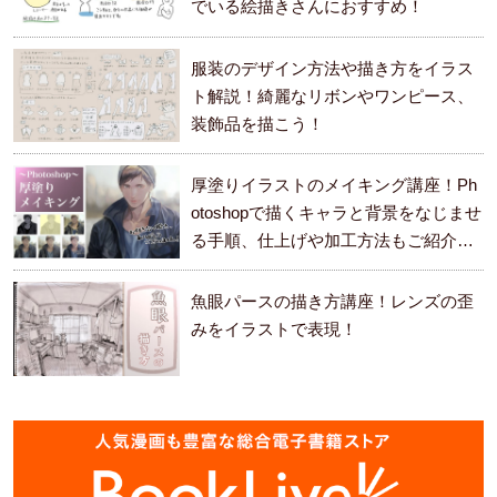
でいる絵描きさんにおすすめ！
服装のデザイン方法や描き方をイラス
ト解説！綺麗なリボンやワンピース、
装飾品を描こう！
厚塗りイラストのメイキング講座！Ph
otoshopで描くキャラと背景をなじませ
る手順、仕上げや加工方法もご紹介し
ます。
魚眼パースの描き方講座！レンズの歪
みをイラストで表現！