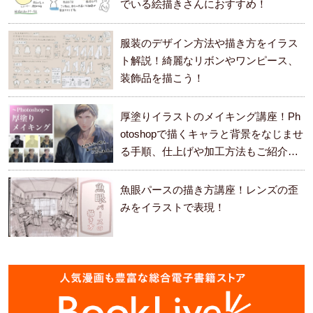
でいる絵描きさんにおすすめ！
服装のデザイン方法や描き方をイラス
ト解説！綺麗なリボンやワンピース、
装飾品を描こう！
厚塗りイラストのメイキング講座！Ph
otoshopで描くキャラと背景をなじませ
る手順、仕上げや加工方法もご紹介し
ます。
魚眼パースの描き方講座！レンズの歪
みをイラストで表現！