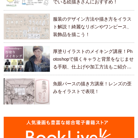
でいる絵描きさんにおすすめ！
服装のデザイン方法や描き方をイラス
ト解説！綺麗なリボンやワンピース、
装飾品を描こう！
厚塗りイラストのメイキング講座！Ph
otoshopで描くキャラと背景をなじませ
る手順、仕上げや加工方法もご紹介し
ます。
魚眼パースの描き方講座！レンズの歪
みをイラストで表現！