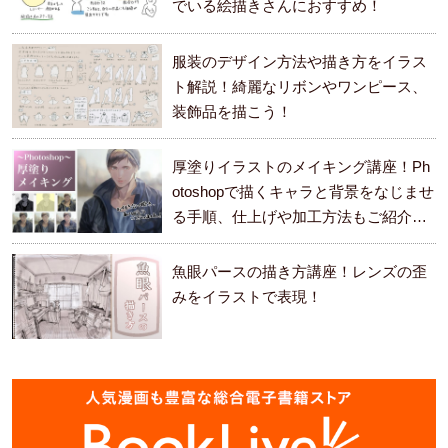
でいる絵描きさんにおすすめ！
服装のデザイン方法や描き方をイラス
ト解説！綺麗なリボンやワンピース、
装飾品を描こう！
厚塗りイラストのメイキング講座！Ph
otoshopで描くキャラと背景をなじませ
る手順、仕上げや加工方法もご紹介し
ます。
魚眼パースの描き方講座！レンズの歪
みをイラストで表現！