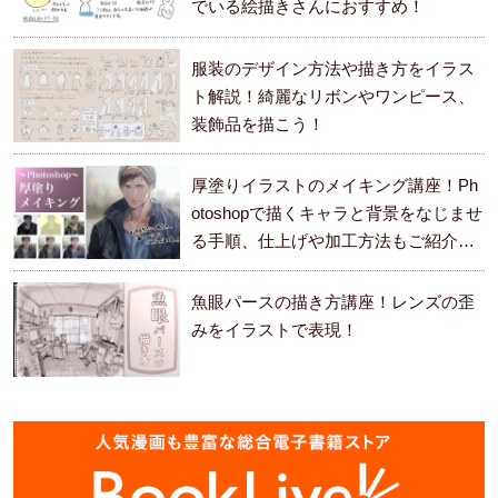
でいる絵描きさんにおすすめ！
服装のデザイン方法や描き方をイラス
ト解説！綺麗なリボンやワンピース、
装飾品を描こう！
厚塗りイラストのメイキング講座！Ph
otoshopで描くキャラと背景をなじませ
る手順、仕上げや加工方法もご紹介し
ます。
魚眼パースの描き方講座！レンズの歪
みをイラストで表現！