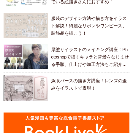
でいる絵描きさんにおすすめ！
服装のデザイン方法や描き方をイラス
ト解説！綺麗なリボンやワンピース、
装飾品を描こう！
厚塗りイラストのメイキング講座！Ph
otoshopで描くキャラと背景をなじませ
る手順、仕上げや加工方法もご紹介し
ます。
魚眼パースの描き方講座！レンズの歪
みをイラストで表現！