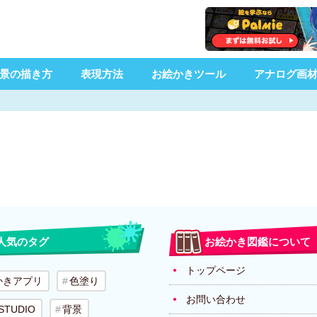
景の描き方
表現方法
お絵かきツール
アナログ画
人気のタグ
お絵かき図鑑について
トップページ
かきアプリ
色塗り
お問い合わせ
 STUDIO
背景