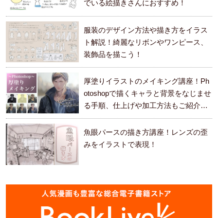
でいる絵描きさんにおすすめ！
服装のデザイン方法や描き方をイラス
ト解説！綺麗なリボンやワンピース、
装飾品を描こう！
厚塗りイラストのメイキング講座！Ph
otoshopで描くキャラと背景をなじませ
る手順、仕上げや加工方法もご紹介し
ます。
魚眼パースの描き方講座！レンズの歪
みをイラストで表現！