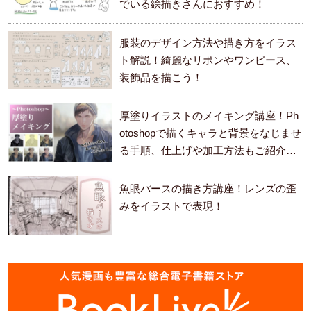
でいる絵描きさんにおすすめ！
服装のデザイン方法や描き方をイラス
ト解説！綺麗なリボンやワンピース、
装飾品を描こう！
厚塗りイラストのメイキング講座！Ph
otoshopで描くキャラと背景をなじませ
る手順、仕上げや加工方法もご紹介し
ます。
魚眼パースの描き方講座！レンズの歪
みをイラストで表現！