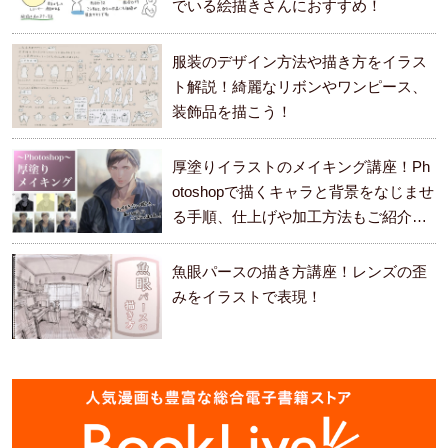
でいる絵描きさんにおすすめ！
服装のデザイン方法や描き方をイラス
ト解説！綺麗なリボンやワンピース、
装飾品を描こう！
厚塗りイラストのメイキング講座！Ph
otoshopで描くキャラと背景をなじませ
る手順、仕上げや加工方法もご紹介し
ます。
魚眼パースの描き方講座！レンズの歪
みをイラストで表現！