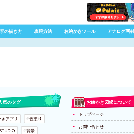
景の描き方
表現方法
お絵かきツール
アナログ画
人気のタグ
お絵かき図鑑について
トップページ
かきアプリ
色塗り
お問い合わせ
 STUDIO
背景