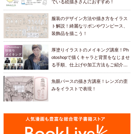
でいる絵描きさんにおすすめ！
服装のデザイン方法や描き方をイラス
ト解説！綺麗なリボンやワンピース、
装飾品を描こう！
厚塗りイラストのメイキング講座！Ph
otoshopで描くキャラと背景をなじませ
る手順、仕上げや加工方法もご紹介し
ます。
魚眼パースの描き方講座！レンズの歪
みをイラストで表現！