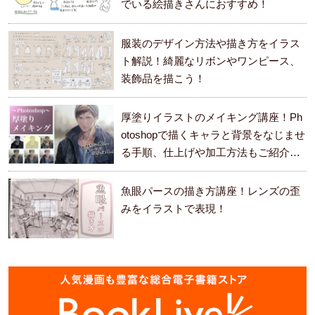
でいる絵描きさんにおすすめ！
服装のデザイン方法や描き方をイラス
ト解説！綺麗なリボンやワンピース、
装飾品を描こう！
厚塗りイラストのメイキング講座！Ph
otoshopで描くキャラと背景をなじませ
る手順、仕上げや加工方法もご紹介し
ます。
魚眼パースの描き方講座！レンズの歪
みをイラストで表現！