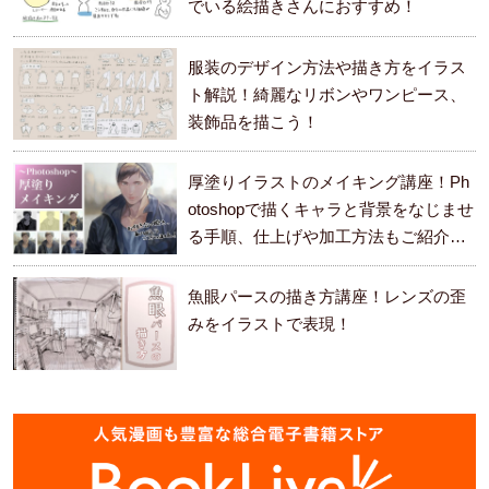
でいる絵描きさんにおすすめ！
服装のデザイン方法や描き方をイラス
ト解説！綺麗なリボンやワンピース、
装飾品を描こう！
厚塗りイラストのメイキング講座！Ph
otoshopで描くキャラと背景をなじませ
る手順、仕上げや加工方法もご紹介し
ます。
魚眼パースの描き方講座！レンズの歪
みをイラストで表現！