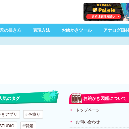
景の描き方
表現方法
お絵かきツール
アナログ画
人気のタグ
お絵かき図鑑について
トップページ
かきアプリ
色塗り
お問い合わせ
 STUDIO
背景