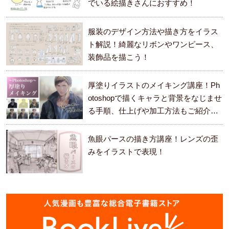
でいる絵描きさんにおすすめ！
服装のデザイン方法や描き方をイラス
ト解説！綺麗なリボンやワンピース、
装飾品を描こう！
厚塗りイラストのメイキング講座！Ph
otoshopで描くキャラと背景をなじませ
る手順、仕上げや加工方法もご紹介し
ます。
魚眼パースの描き方講座！レンズの歪
みをイラストで表現！