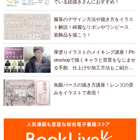
でいる絵描きさんにおすすめ！
服装のデザイン方法や描き方をイラス
ト解説！綺麗なリボンやワンピース、
装飾品を描こう！
厚塗りイラストのメイキング講座！Ph
otoshopで描くキャラと背景をなじませ
る手順、仕上げや加工方法もご紹介し
ます。
魚眼パースの描き方講座！レンズの歪
みをイラストで表現！