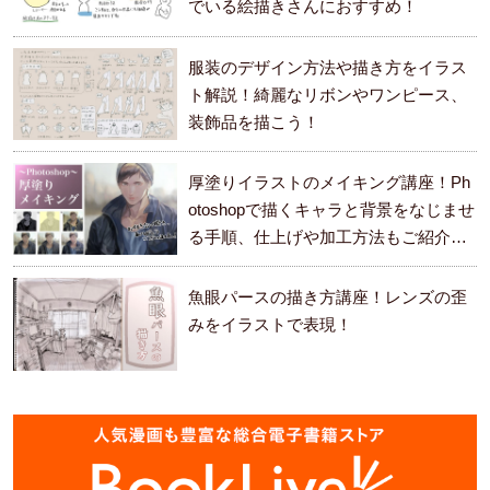
でいる絵描きさんにおすすめ！
服装のデザイン方法や描き方をイラス
ト解説！綺麗なリボンやワンピース、
装飾品を描こう！
厚塗りイラストのメイキング講座！Ph
otoshopで描くキャラと背景をなじませ
る手順、仕上げや加工方法もご紹介し
ます。
魚眼パースの描き方講座！レンズの歪
みをイラストで表現！