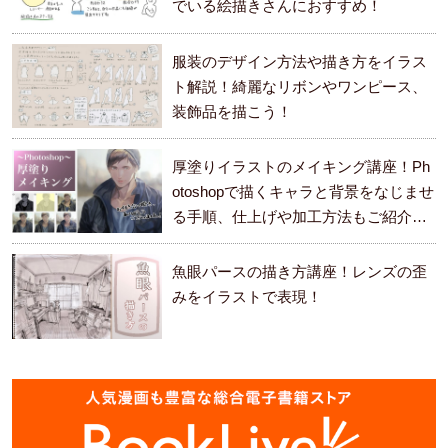
でいる絵描きさんにおすすめ！
服装のデザイン方法や描き方をイラス
ト解説！綺麗なリボンやワンピース、
装飾品を描こう！
厚塗りイラストのメイキング講座！Ph
otoshopで描くキャラと背景をなじませ
る手順、仕上げや加工方法もご紹介し
ます。
魚眼パースの描き方講座！レンズの歪
みをイラストで表現！