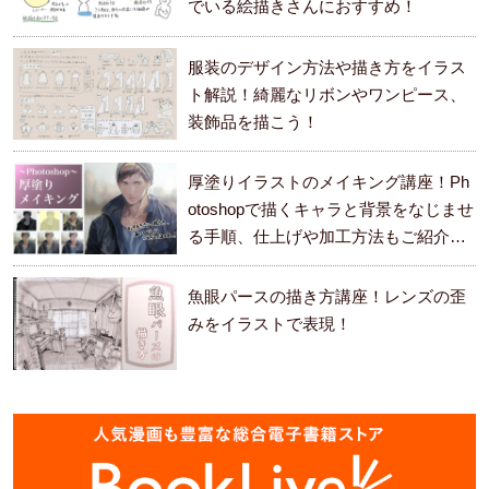
でいる絵描きさんにおすすめ！
服装のデザイン方法や描き方をイラス
ト解説！綺麗なリボンやワンピース、
装飾品を描こう！
厚塗りイラストのメイキング講座！Ph
otoshopで描くキャラと背景をなじませ
る手順、仕上げや加工方法もご紹介し
ます。
魚眼パースの描き方講座！レンズの歪
みをイラストで表現！