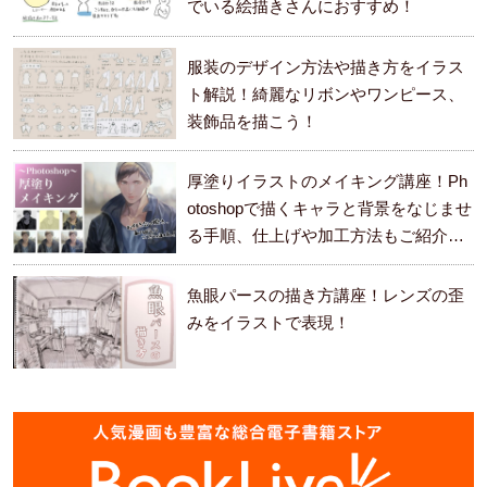
でいる絵描きさんにおすすめ！
服装のデザイン方法や描き方をイラス
ト解説！綺麗なリボンやワンピース、
装飾品を描こう！
厚塗りイラストのメイキング講座！Ph
otoshopで描くキャラと背景をなじませ
る手順、仕上げや加工方法もご紹介し
ます。
魚眼パースの描き方講座！レンズの歪
みをイラストで表現！