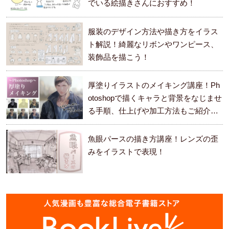
でいる絵描きさんにおすすめ！
服装のデザイン方法や描き方をイラス
ト解説！綺麗なリボンやワンピース、
装飾品を描こう！
厚塗りイラストのメイキング講座！Ph
otoshopで描くキャラと背景をなじませ
る手順、仕上げや加工方法もご紹介し
ます。
魚眼パースの描き方講座！レンズの歪
みをイラストで表現！