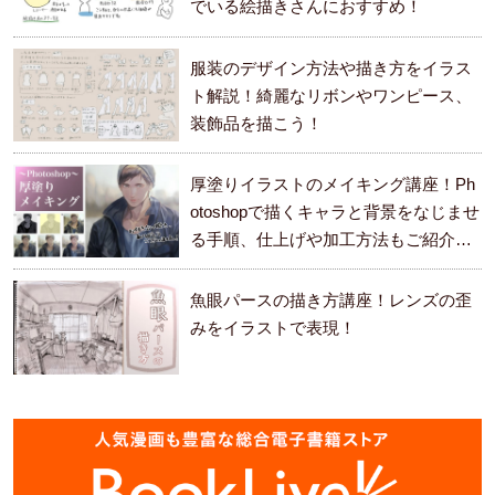
でいる絵描きさんにおすすめ！
服装のデザイン方法や描き方をイラス
ト解説！綺麗なリボンやワンピース、
装飾品を描こう！
厚塗りイラストのメイキング講座！Ph
otoshopで描くキャラと背景をなじませ
る手順、仕上げや加工方法もご紹介し
ます。
魚眼パースの描き方講座！レンズの歪
みをイラストで表現！