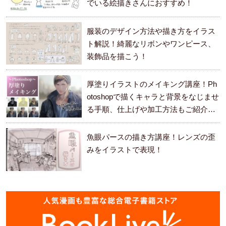
でいる絵描きさんにおすすめ！
服装のデザイン方法や描き方をイラス
ト解説！綺麗なリボンやワンピース、
装飾品を描こう！
厚塗りイラストのメイキング講座！Ph
otoshopで描くキャラと背景をなじませ
る手順、仕上げや加工方法もご紹介し
ます。
魚眼パースの描き方講座！レンズの歪
みをイラストで表現！