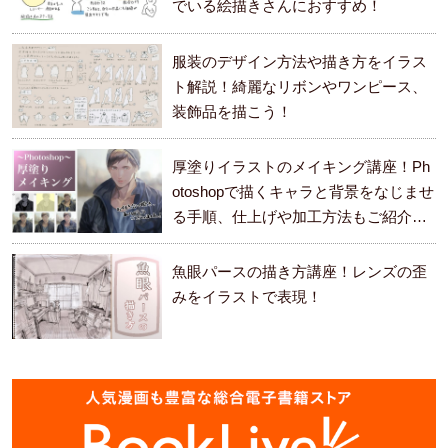
でいる絵描きさんにおすすめ！
服装のデザイン方法や描き方をイラス
ト解説！綺麗なリボンやワンピース、
装飾品を描こう！
厚塗りイラストのメイキング講座！Ph
otoshopで描くキャラと背景をなじませ
る手順、仕上げや加工方法もご紹介し
ます。
魚眼パースの描き方講座！レンズの歪
みをイラストで表現！