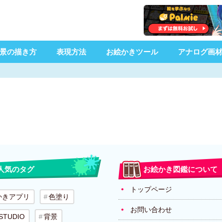
景の描き方
表現方法
お絵かきツール
アナログ画
人気のタグ
お絵かき図鑑について
トップページ
かきアプリ
色塗り
お問い合わせ
 STUDIO
背景