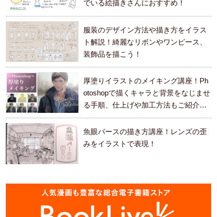
でいる絵描きさんにおすすめ！
服装のデザイン方法や描き方をイラス
ト解説！綺麗なリボンやワンピース、
装飾品を描こう！
厚塗りイラストのメイキング講座！Ph
otoshopで描くキャラと背景をなじませ
る手順、仕上げや加工方法もご紹介し
ます。
魚眼パースの描き方講座！レンズの歪
みをイラストで表現！