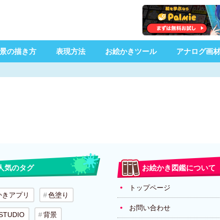
景の描き方
表現方法
お絵かきツール
アナログ画
人気のタグ
お絵かき図鑑について
トップページ
かきアプリ
色塗り
お問い合わせ
 STUDIO
背景