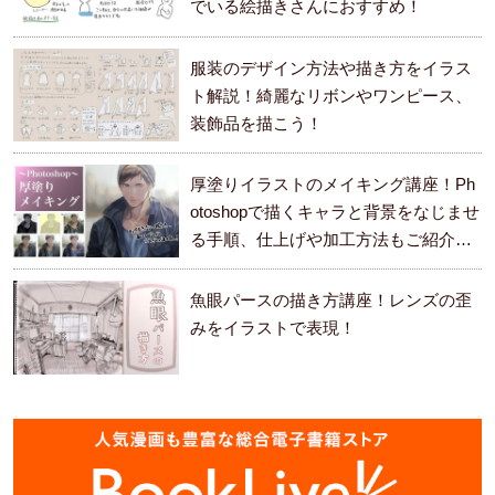
でいる絵描きさんにおすすめ！
服装のデザイン方法や描き方をイラス
ト解説！綺麗なリボンやワンピース、
装飾品を描こう！
厚塗りイラストのメイキング講座！Ph
otoshopで描くキャラと背景をなじませ
る手順、仕上げや加工方法もご紹介し
ます。
魚眼パースの描き方講座！レンズの歪
みをイラストで表現！