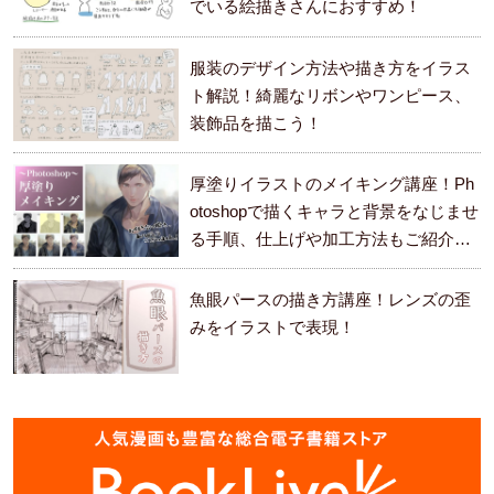
でいる絵描きさんにおすすめ！
服装のデザイン方法や描き方をイラス
ト解説！綺麗なリボンやワンピース、
装飾品を描こう！
厚塗りイラストのメイキング講座！Ph
otoshopで描くキャラと背景をなじませ
る手順、仕上げや加工方法もご紹介し
ます。
魚眼パースの描き方講座！レンズの歪
みをイラストで表現！