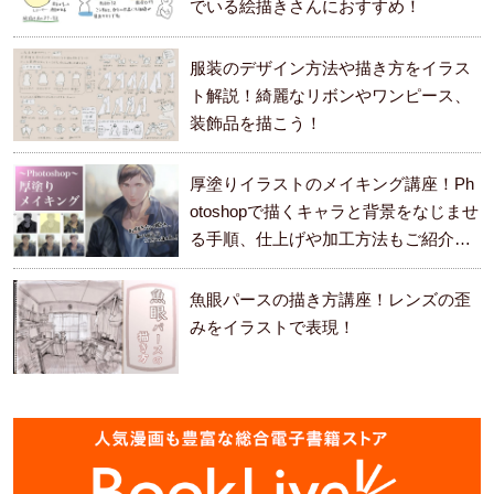
でいる絵描きさんにおすすめ！
服装のデザイン方法や描き方をイラス
ト解説！綺麗なリボンやワンピース、
装飾品を描こう！
厚塗りイラストのメイキング講座！Ph
otoshopで描くキャラと背景をなじませ
る手順、仕上げや加工方法もご紹介し
ます。
魚眼パースの描き方講座！レンズの歪
みをイラストで表現！