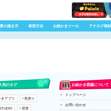
景の描き方
表現方法
お絵かきツール
アナログ画
人気のタグ
お絵かき図鑑について
トップページ
かきアプリ
色塗り
お問い合わせ
 STUDIO
背景