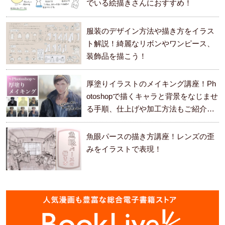
でいる絵描きさんにおすすめ！
服装のデザイン方法や描き方をイラス
ト解説！綺麗なリボンやワンピース、
装飾品を描こう！
厚塗りイラストのメイキング講座！Ph
otoshopで描くキャラと背景をなじませ
る手順、仕上げや加工方法もご紹介し
ます。
魚眼パースの描き方講座！レンズの歪
みをイラストで表現！