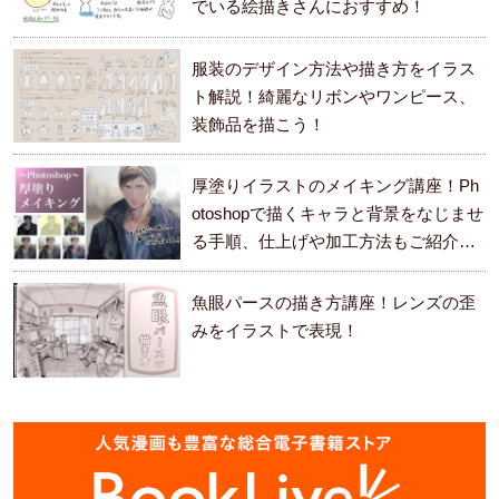
でいる絵描きさんにおすすめ！
服装のデザイン方法や描き方をイラス
ト解説！綺麗なリボンやワンピース、
装飾品を描こう！
厚塗りイラストのメイキング講座！Ph
otoshopで描くキャラと背景をなじませ
る手順、仕上げや加工方法もご紹介し
ます。
魚眼パースの描き方講座！レンズの歪
みをイラストで表現！