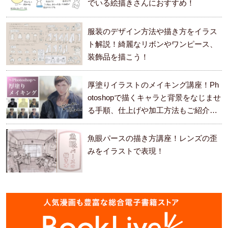
でいる絵描きさんにおすすめ！
服装のデザイン方法や描き方をイラス
ト解説！綺麗なリボンやワンピース、
装飾品を描こう！
厚塗りイラストのメイキング講座！Ph
otoshopで描くキャラと背景をなじませ
る手順、仕上げや加工方法もご紹介し
ます。
魚眼パースの描き方講座！レンズの歪
みをイラストで表現！